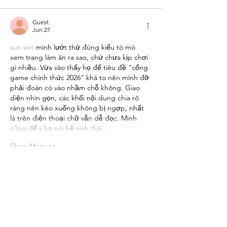
Guest
Jun 27
sun win
 mình lướt thử đúng kiểu tò mò 
xem trang làm ăn ra sao, chứ chưa kịp chơi 
gì nhiều. Vừa vào thấy họ để tiêu đề “cổng 
game chính thức 2026” khá to nên mình đỡ 
phải đoán có vào nhầm chỗ không. Giao 
diện nhìn gọn, các khối nội dung chia rõ 
ràng nên kéo xuống không bị ngợp, nhất 
là trên điện thoại chữ vẫn dễ đọc. Mình 
cũng để ý họ nói hệ sinh thái…
Show More
Like
Guest
Jun 25
https://1hitclub.io/
 mình thấy dạo này nhiều 