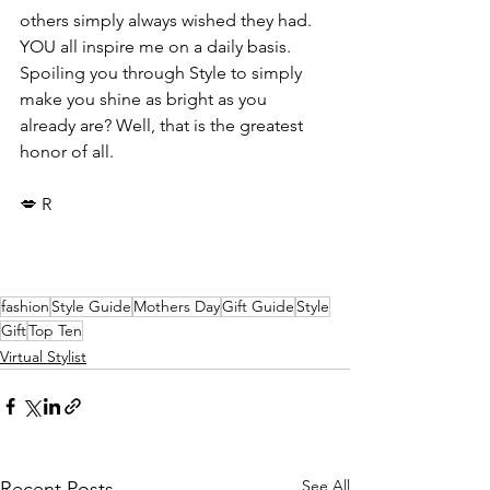
others simply always wished they had. 
YOU all inspire me on a daily basis. 
Spoiling you through Style to simply 
make you shine as bright as you 
already are? Well, that is the greatest 
honor of all. 
💋 R
fashion
Style Guide
Mothers Day
Gift Guide
Style
Gift
Top Ten
Virtual Stylist
See All
Recent Posts