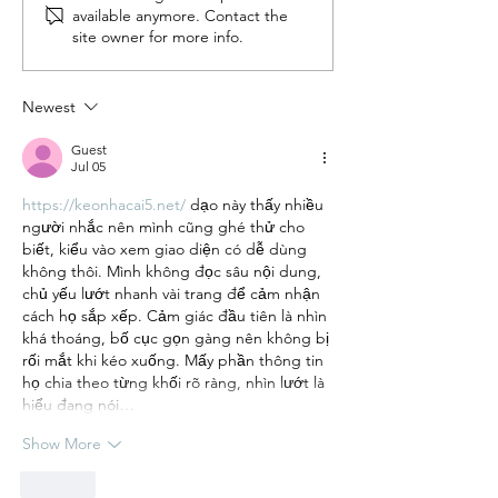
available anymore. Contact the
Perfect: How
STYLE + 
site owner for more info.
to Style
GUIDE | 
Your Family
for a
Newest
Memorable
Guest
Photoshoot
Jul 05
https://keonhacai5.net/
 dạo này thấy nhiều 
người nhắc nên mình cũng ghé thử cho 
biết, kiểu vào xem giao diện có dễ dùng 
không thôi. Mình không đọc sâu nội dung, 
chủ yếu lướt nhanh vài trang để cảm nhận 
cách họ sắp xếp. Cảm giác đầu tiên là nhìn 
khá thoáng, bố cục gọn gàng nên không bị 
rối mắt khi kéo xuống. Mấy phần thông tin 
họ chia theo từng khối rõ ràng, nhìn lướt là 
hiểu đang nói…
Show More
Like