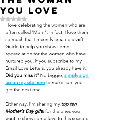
YOU LOVE
Rated NaN out of 5 stars.
I love celebrating the women who are 
often called 'Mom". In fact, I love them 
so much that I recently created a Gift 
Guide to help you show some 
appreciation for the women who have 
nurtured you. If you subscribe to my 
Email Love Letters, you already have it. 
Did you miss it? 
No biggie,
simply sign 
up on my site here
to make sure you 
get the next one. 
Either way, I'm sharing my 
top ten 
Mother's Day gift
s
 for the ones you 
want to show some love to this season. 