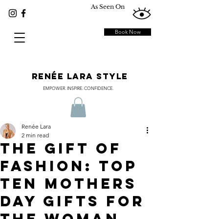
As Seen On
Book Now
RENÉE LARA STYLE
EMPOWER. INSPIRE. CONFIDENCE.
Renée Lara
2 min read
THE GIFT OF
FASHION: TOP
TEN MOTHERS
DAY GIFTS FOR
THE WOMAN